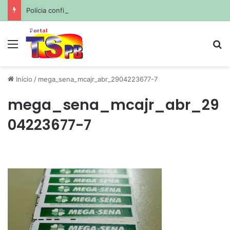
Polícia confirma envenenamento de mais de 200 cães e gatos em cidade da Paraíba
Menu
Pr
Início
/
mega_sena_mcajr_abr_2904223677-7
mega_sena_mcajr_abr_29
04223677-7