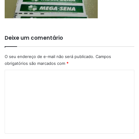
Deixe um comentário
O seu endereço de e-mail não será publicado.
Campos
obrigatórios são marcados com
*
C
o
m
e
n
t
á