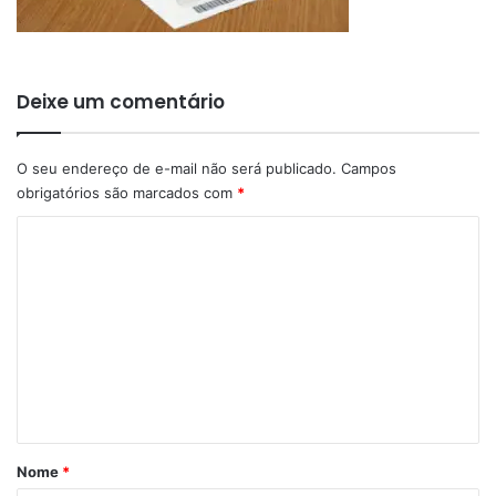
Deixe um comentário
O seu endereço de e-mail não será publicado.
Campos
obrigatórios são marcados com
*
C
o
m
e
n
t
á
r
Nome
*