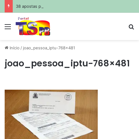
38 apostas paraibanas acertam a quadra da Mega-Sena
Menu
Pr
Início
/
joao_pessoa_iptu-768×481
joao_pessoa_iptu-768×481