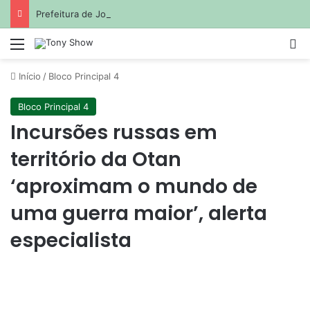
Prefeitura de João Pessoa avança com projetos de corredores viários para sistema de veículos rápidos
Menu
Pr
Início
/
Bloco Principal 4
Bloco Principal 4
Incursões russas em
território da Otan
‘aproximam o mundo de
uma guerra maior’, alerta
especialista