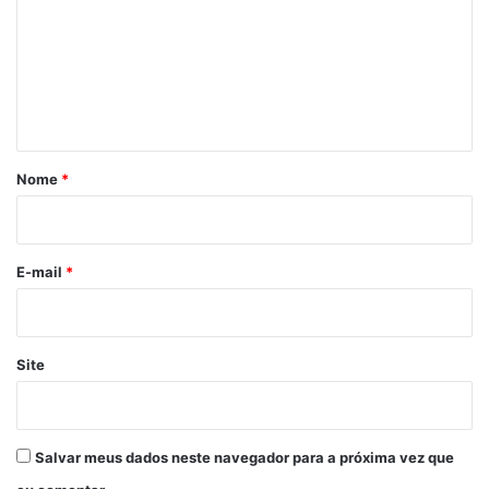
m
e
n
t
á
r
Nome
*
i
o
*
E-mail
*
Site
Salvar meus dados neste navegador para a próxima vez que