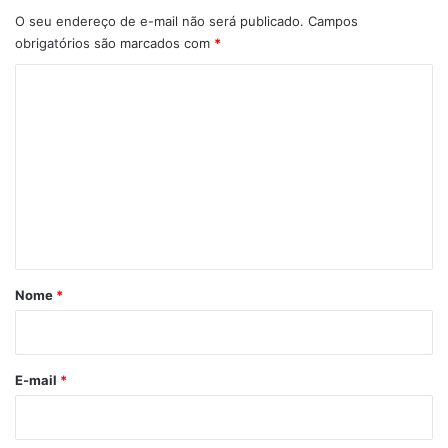
O seu endereço de e-mail não será publicado.
Campos
obrigatórios são marcados com
*
C
o
m
e
n
t
á
r
Nome
*
i
o
*
E-mail
*