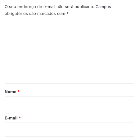
O seu endereço de e-mail não será publicado.
Campos
obrigatórios são marcados com
*
C
o
m
e
n
t
á
r
Nome
*
i
o
*
E-mail
*