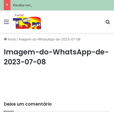
Paraíba tem 5º maior crescimento do país no Ideb do ensino médio na rede estadual
Menu
Pr
Início
/
Imagem-do-WhatsApp-de-2023-07-08
Imagem-do-WhatsApp-de-
2023-07-08
Deixe um comentário