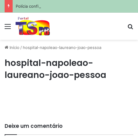
Polícia confirma envenenamento de mais de 200 cães e gatos em cidade da Paraíba
Menu
Pr
Início
/
hospital-napoleao-laureano-joao-pessoa
hospital-napoleao-
laureano-joao-pessoa
Deixe um comentário