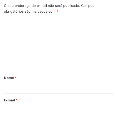
O seu endereço de e-mail não será publicado.
Campos
obrigatórios são marcados com
*
C
o
m
e
n
t
á
r
Nome
*
i
o
*
E-mail
*