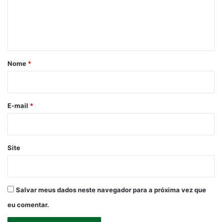
e
n
t
á
r
Nome
*
i
o
*
E-mail
*
Site
Salvar meus dados neste navegador para a próxima vez que
eu comentar.