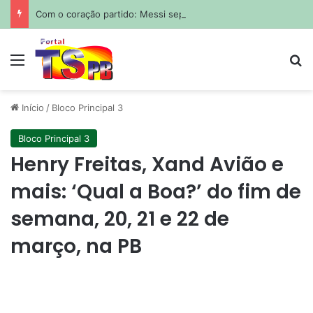
Com o coração partido: Messi sepulta o pai em funeral privado em Rosário
Menu
Pr
Início
/
Bloco Principal 3
Bloco Principal 3
Henry Freitas, Xand Avião e
mais: ‘Qual a Boa?’ do fim de
semana, 20, 21 e 22 de
março, na PB