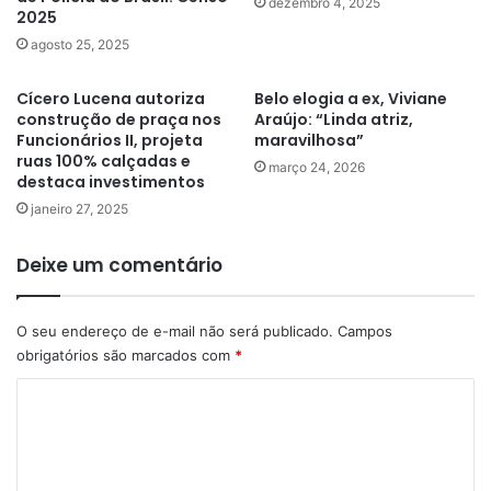
dezembro 4, 2025
2025
agosto 25, 2025
Cícero Lucena autoriza
Belo elogia a ex, Viviane
construção de praça nos
Araújo: “Linda atriz,
Funcionários II, projeta
maravilhosa”
ruas 100% calçadas e
março 24, 2026
destaca investimentos
janeiro 27, 2025
Deixe um comentário
O seu endereço de e-mail não será publicado.
Campos
obrigatórios são marcados com
*
C
o
m