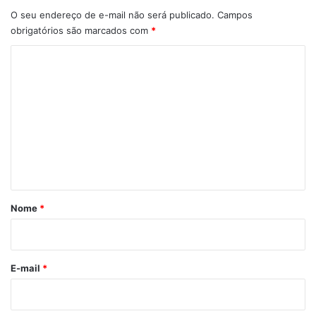
O seu endereço de e-mail não será publicado.
Campos
obrigatórios são marcados com
*
C
o
m
e
n
t
á
r
Nome
*
i
o
*
E-mail
*