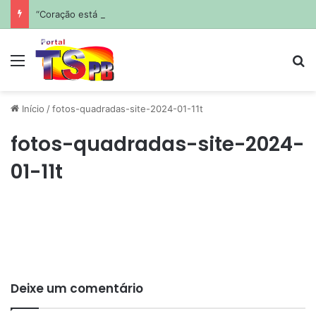
“Coração está em silêncio”: Frank Aguiar confirma morte do pai e desabafa nas redes
Menu
Pr
Início
/
fotos-quadradas-site-2024-01-11t
fotos-quadradas-site-2024-
01-11t
Deixe um comentário