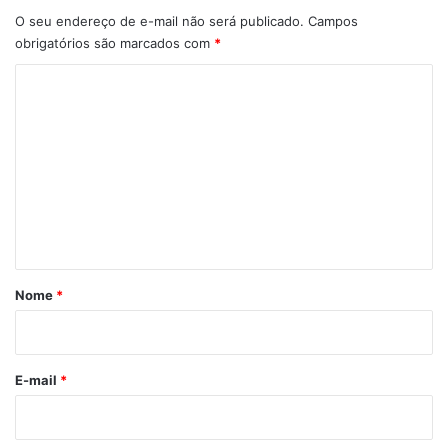
O seu endereço de e-mail não será publicado.
Campos
obrigatórios são marcados com
*
C
o
m
e
n
t
á
r
Nome
*
i
o
*
E-mail
*