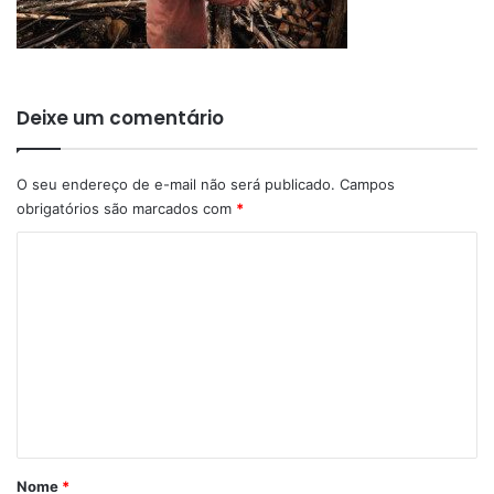
Deixe um comentário
O seu endereço de e-mail não será publicado.
Campos
obrigatórios são marcados com
*
C
o
m
e
n
t
á
r
Nome
*