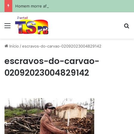
Homem morre afogado durante pescaria em açude no agreste paraibano
Menu
Pr
Início
/
escravos-do-carvao-02092023004829142
escravos-do-carvao-
02092023004829142