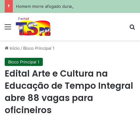
Homem morre afogado durante pescaria em açude no agreste paraibano
Menu
Pr
Início
/
Bloco Principal 1
Bloco Principal 1
Edital Arte e Cultura na
Educação de Tempo Integral
abre 88 vagas para
oficineiros