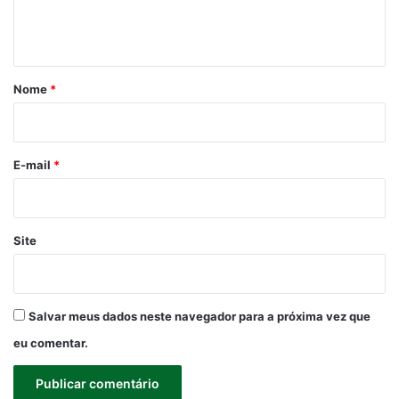
n
t
á
r
Nome
*
i
o
*
E-mail
*
Site
Salvar meus dados neste navegador para a próxima vez que
eu comentar.