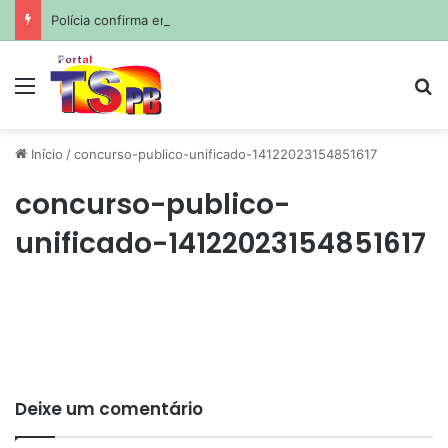
Polícia confirma envenenamento de mais de 200 cães e gatos em cidade da Paraíba
Menu
Pr
Início
/
concurso-publico-unificado-14122023154851617
concurso-publico-
unificado-14122023154851617
Deixe um comentário