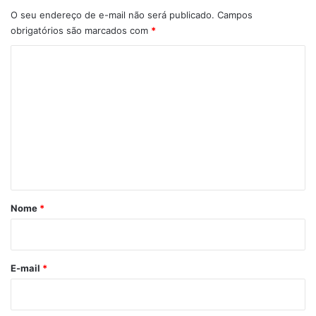
O seu endereço de e-mail não será publicado.
Campos
obrigatórios são marcados com
*
C
o
m
e
n
t
á
r
Nome
*
i
o
*
E-mail
*