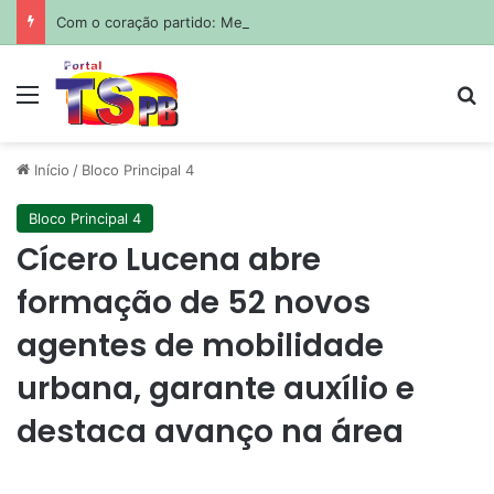
Com o coração partido: Messi sepulta o pai em funeral privado em Rosário
Menu
Pr
Início
/
Bloco Principal 4
Bloco Principal 4
Cícero Lucena abre
formação de 52 novos
agentes de mobilidade
urbana, garante auxílio e
destaca avanço na área