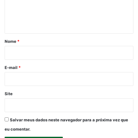
e
n
t
á
r
Nome
*
i
o
*
E-mail
*
Site
Salvar meus dados neste navegador para a próxima vez que
eu comentar.