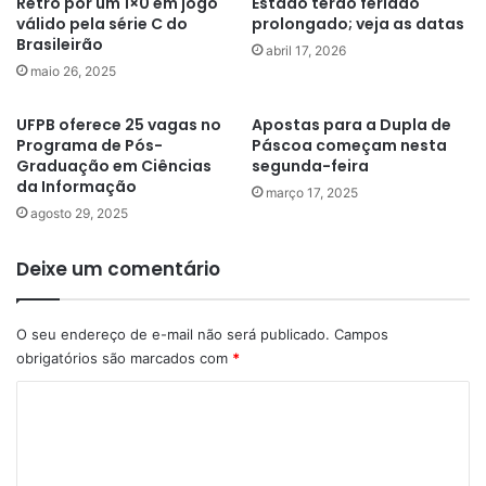
Retrô por um 1×0 em jogo
Estado terão feriado
válido pela série C do
prolongado; veja as datas
Brasileirão
abril 17, 2026
maio 26, 2025
UFPB oferece 25 vagas no
Apostas para a Dupla de
Programa de Pós-
Páscoa começam nesta
Graduação em Ciências
segunda-feira
da Informação
março 17, 2025
agosto 29, 2025
Deixe um comentário
O seu endereço de e-mail não será publicado.
Campos
obrigatórios são marcados com
*
C
o
m