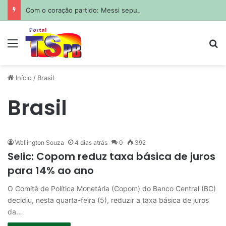
Com o coração partido: Messi sepulta o pai em funeral privado em Rosário
Menu
Pr
Início
/
Brasil
Brasil
Wellington Souza
4 dias atrás
0
392
Selic: Copom reduz taxa básica de juros
para 14% ao ano
O Comitê de Política Monetária (Copom) do Banco Central (BC)
decidiu, nesta quarta-feira (5), reduzir a taxa básica de juros
da…