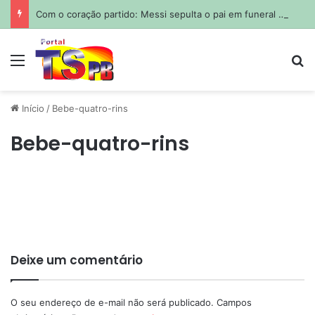
Com o coração partido: Messi sepulta o pai em funeral privado em Rosário
Menu
Pr
Início
/
Bebe-quatro-rins
Bebe-quatro-rins
Deixe um comentário
O seu endereço de e-mail não será publicado.
Campos