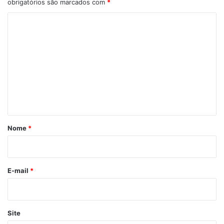
obrigatórios são marcados com
*
C
o
m
e
n
t
á
r
Nome
*
i
o
*
E-mail
*
Site