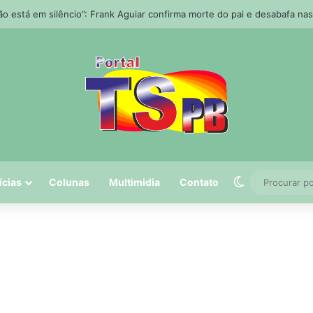
ão está em silêncio”: Frank Aguiar confirma morte do pai e desabafa na
Switch skin
ícias
Colunas
Multimidia
Contato