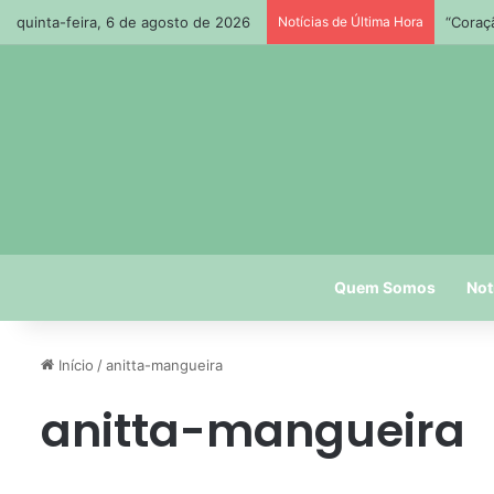
quinta-feira, 6 de agosto de 2026
Notícias de Última Hora
“Coraç
Quem Somos
Not
Início
/
anitta-mangueira
anitta-mangueira