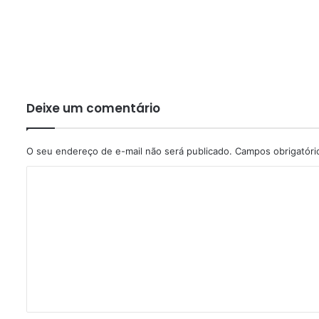
Deixe um comentário
O seu endereço de e-mail não será publicado.
Campos obrigatór
C
o
m
e
n
t
á