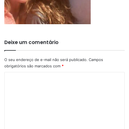
Deixe um comentário
O seu endereço de e-mail não será publicado.
Campos
obrigatórios são marcados com
*
C
o
m
e
n
t
á