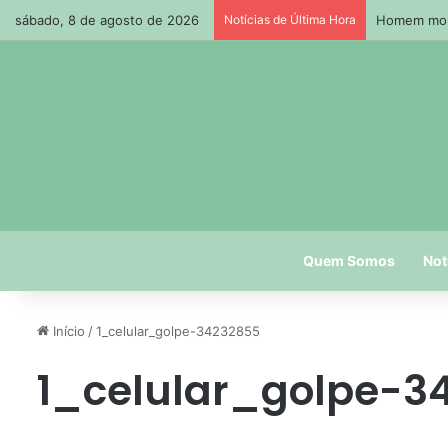
sábado, 8 de agosto de 2026
Notícias de Última Hora
Homem morr
Quem Somos
Not
Início
/
1_celular_golpe-34232855
1_celular_golpe-3