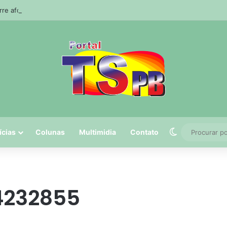
e afogado durante pescaria em açude no agreste paraibano
Switch skin
ícias
Colunas
Multimidia
Contato
4232855