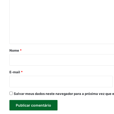
o
m
e
n
t
á
r
Nome
*
i
o
*
E-mail
*
Salvar meus dados neste navegador para a próxima vez que 