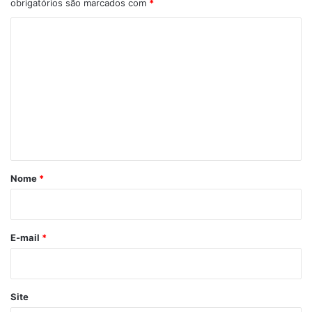
obrigatórios são marcados com
*
C
o
m
e
n
t
á
r
Nome
*
i
o
*
E-mail
*
Site